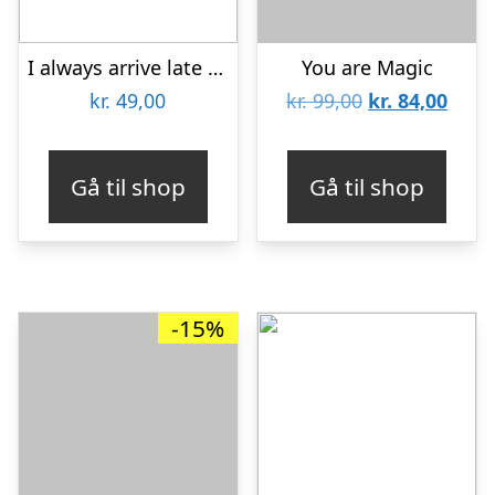
I always arrive late – sjov citatplakat til kontoret
You are Magic
Den
Den
kr.
49,00
kr.
99,00
kr.
84,00
oprindelige
aktue
pris
pris
Gå til shop
Gå til shop
var:
er:
kr. 99,00.
kr. 8
-15%