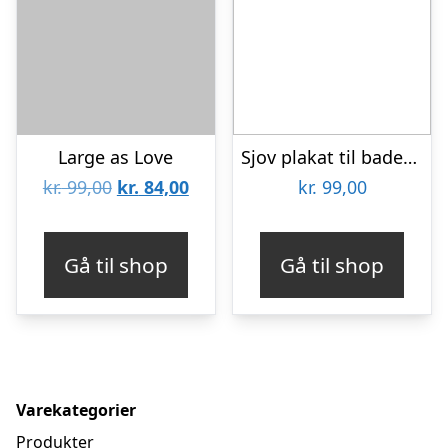
Large as Love
Sjov plakat til badeværelset – filmplakat med masser af toilethumor
Den
Den
kr.
99,00
kr.
84,00
kr.
99,00
oprindelige
aktuelle
pris
pris
Gå til shop
Gå til shop
var:
er:
kr. 99,00.
kr. 84,00.
Varekategorier
Produkter