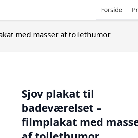
Forside
P
plakat med masser af toilethumor
Sjov plakat til
badeværelset –
filmplakat med mass
af toilethumor