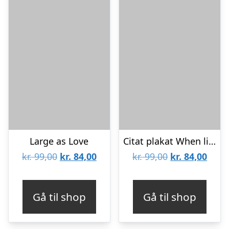
Large as Love
Citat plakat When life gives you lemons
Den
Den
Den
Den
kr.
99,00
kr.
84,00
kr.
99,00
kr.
84,00
oprindelige
aktuelle
oprindelige
aktue
pris
pris
pris
pris
Gå til shop
Gå til shop
var:
er:
var:
er:
kr. 99,00.
kr. 84,00.
kr. 99,00.
kr. 8