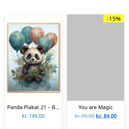
-15%
Panda Plakat 21 – Brneplakat 21 x 29,7 cm (A4)
You are Magic
Den
Den
kr.
149,00
kr.
99,00
kr.
84,00
oprindelige
aktue