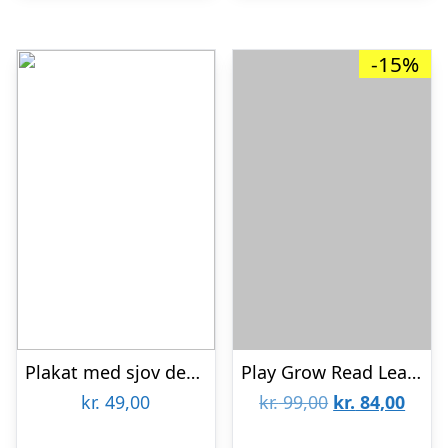
-15%
Plakat med sjov definition af bror
Play Grow Read Learn
Den
Den
kr.
49,00
kr.
99,00
kr.
84,00
oprindelige
aktue