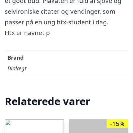
et godt bud. Plakaten er fuld af sjove og
selvironiske citater og vendinger, som
passer på en ung htx-student i dag.
Htx er navnet p
Brand
Dialægt
Relaterede varer
-15%