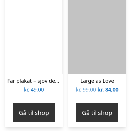
Far plakat – sjov definition af far
Large as Love
Den
Den
kr.
49,00
kr.
99,00
kr.
84,00
oprindelige
aktue
pris
pris
Gå til shop
Gå til shop
var:
er:
kr. 99,00.
kr. 8