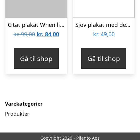
Citat plakat When life gives you lemons
Sjov plakat med definition af kalorier
Den
Den
kr.
99,00
kr.
84,00
kr.
49,00
oprindelige
aktuelle
pris
pris
Gå til shop
Gå til shop
var:
er:
kr. 99,00.
kr. 84,00.
Varekategorier
Produkter
Copyright 2026 - Pilanto Aps